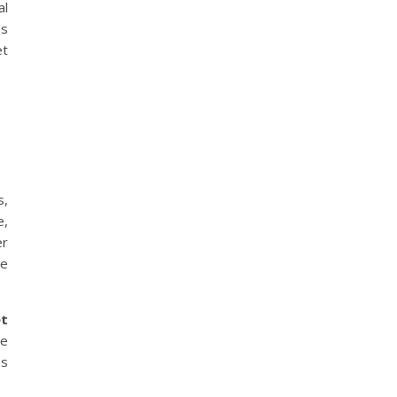
al
ns
et
s,
e,
er
ne
et
ne
es