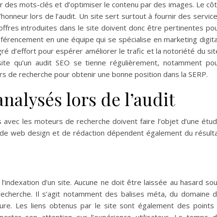
 des mots-clés et d’optimiser le contenu par des images. Le cô
honneur lors de l’audit. Un site sert surtout à fournir des servic
s offres introduites dans le site doivent donc être pertinentes po
éférencement en une équipe qui se spécialise en marketing digita
é d’effort pour espérer améliorer le trafic et la notoriété du sit
 site qu’un audit SEO se tienne régulièrement, notamment po
s de recherche pour obtenir une bonne position dans la SERP.
nalysés lors de l’audit
ts avec les moteurs de recherche doivent faire l’objet d’une étu
 de web design et de rédaction dépendent également du résult
l’indexation d’un site. Aucune ne doit être laissée au hasard so
recherche. Il s’agit notamment des balises méta, du domaine 
ture. Les liens obtenus par le site sont également des points
 porter son attention sur l’expérience utilisateur. Le temps 